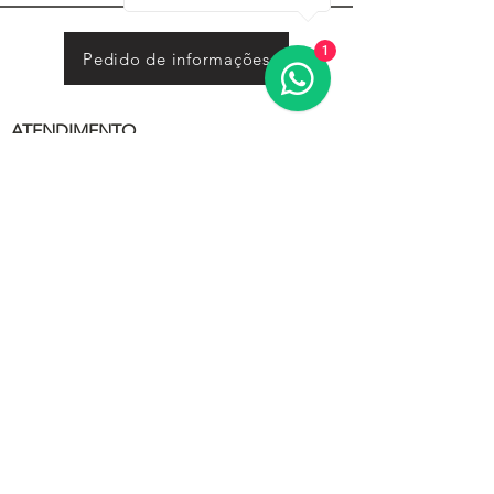
1
Pedido de informações
ATENDIMENTO
Presencial:
segunda a sexta das 16h00 às 19h30
Telefónico:
segunda a sexta das 14h00 às 22:00,
sábado das 10h00 às 18h00.
CONTACTOS
Rua de Moçambique, 160
4445-512
, Ermesinde
Porto, Portugal
22 972 0909
|
91 050 3024
secretaria.ede@gmail.com