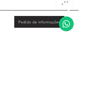
Pedido de informações
ATENDIMENTO
Presencial:
segunda a sexta das 16h00 às 19h30
Telefónico:
segunda a sexta das 14h00 às 22:00,
sábado das 10h00 às 18h00.
CONTACTOS
Rua de Moçambique, 160
4445-512
, Ermesinde
Porto, Portugal
22 972 0909
|
91 050 3024